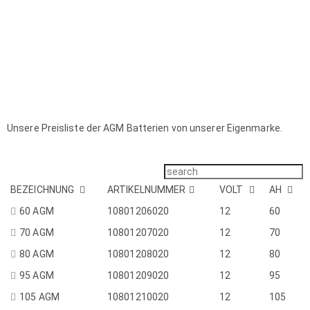
Unsere Preisliste der AGM Batterien von unserer Eigenmarke.
BEZEICHNUNG
ARTIKELNUMMER
VOLT
AH
60 AGM
10801206020
12
60
70 AGM
10801207020
12
70
80 AGM
10801208020
12
80
95 AGM
10801209020
12
95
105 AGM
10801210020
12
105