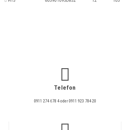
H15
605901095D852
12
105
Telefon
0911 274 678 4 oder 0911 923 784 20