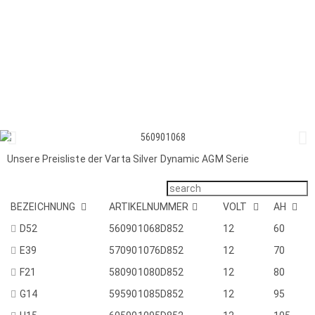
Unsere Preisliste der Varta Silver Dynamic AGM Serie
BEZEICHNUNG
ARTIKELNUMMER
VOLT
AH
D52
560901068D852
12
60
E39
570901076D852
12
70
F21
580901080D852
12
80
G14
595901085D852
12
95